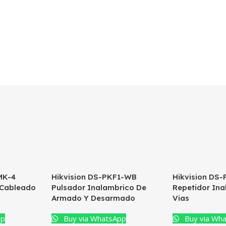
MK-4
Hikvision DS-PKF1-WB
Hikvision DS
 Cableado
Pulsador Inalambrico De
Repetidor Ina
Armado Y Desarmado
Vias
pp
Buy via WhatsApp
Buy via Wh