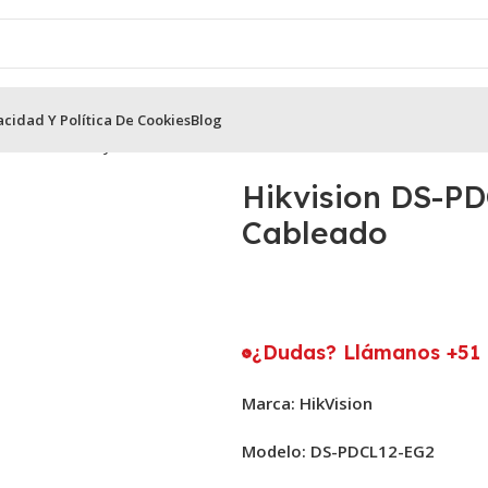
acidad Y Política De Cookies
Blog
ion
Sensores y Paneles Alarma HikVision
Hikvision DS-PDCL12-
Hikvision DS-PD
Cableado
¿Dudas? Llámanos +51 
Marca: HikVision
Modelo: DS-PDCL12-EG2