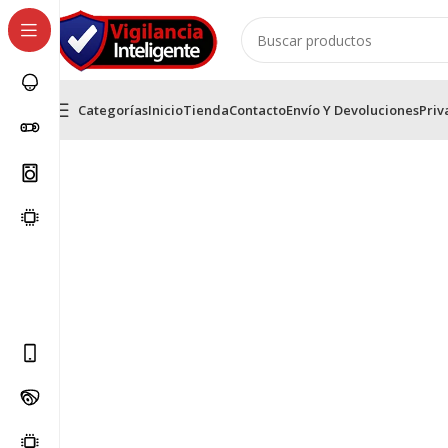
Categorías
Inicio
Tienda
Contacto
Envío Y Devoluciones
Priv
Inicio
Alarmas contra robo
Alarmas contra robo HikVis