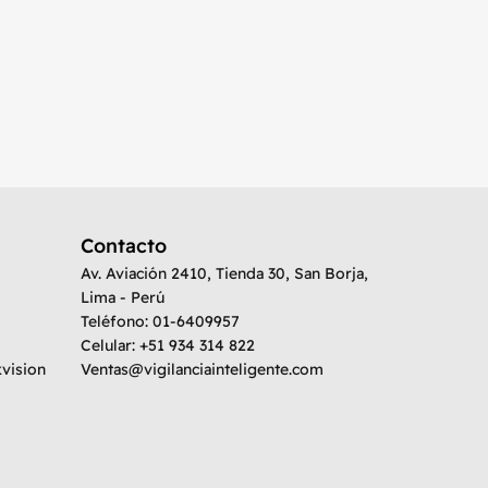
SIRENA C
HIKVISIO
Buy vi
Contacto
Av. Aviación 2410, Tienda 30, San Borja,
Lima - Perú
Teléfono: 01-6409957
Celular: +51 934 314 822
kvision
Ventas@vigilanciainteligente.com