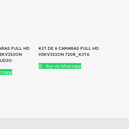
HOT
ARAS FULL HD
KIT DE 6 CAMARAS FULL HD
IKVISION
HIKVISION 7208_KIT6
AUDIO
Buy via WhatsApp
atsApp
KIT DE 8
CON AUD
7208_KI
Buy vi