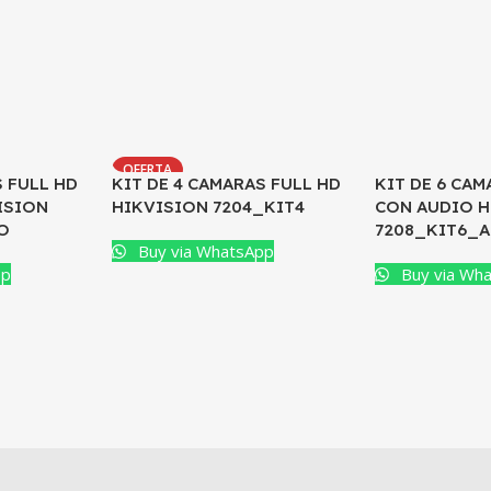
OFERTA
S FULL HD
KIT DE 4 CAMARAS FULL HD
KIT DE 6 CAM
ISION
HIKVISION 7204_KIT4
CON AUDIO H
O
7208_KIT6_
Buy via WhatsApp
pp
Buy via Wh