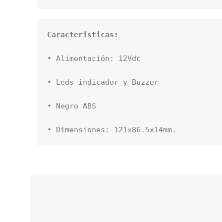
Caracteristicas:
• Alimentación: 12Vdc

• Leds indicador y Buzzer

• Negro ABS

• Dimensiones: 121×86.5×14mm.