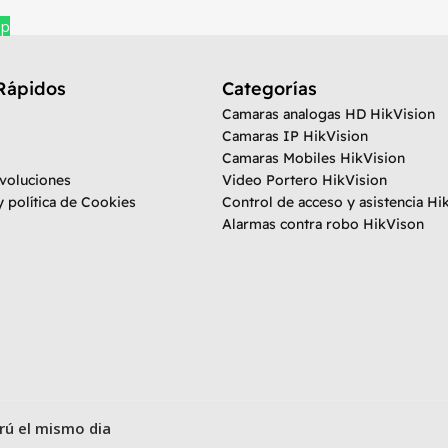
pp
Rápidos
Categorías
Camaras analogas HD HikVision
Camaras IP HikVision
Camaras Mobiles HikVision
evoluciones
Video Portero HikVision
y política de Cookies
Control de acceso y asistencia Hi
Alarmas contra robo HikVison
rú el mismo dia