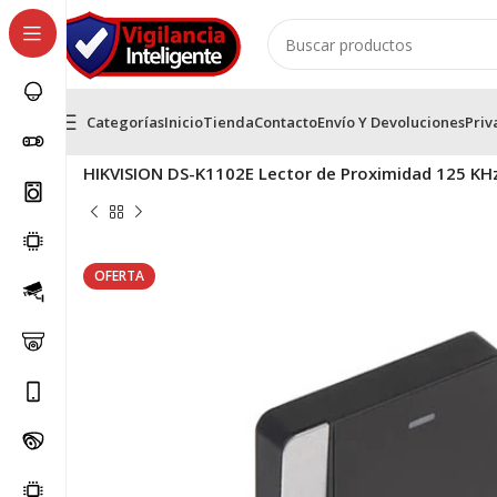
Categorías
Inicio
Tienda
Contacto
Envío Y Devoluciones
Priv
Inicio
Control de Acceso
Control de Acceso
HIKVISION DS-K1102E Lector de Proximidad 125 KHz /
OFERTA