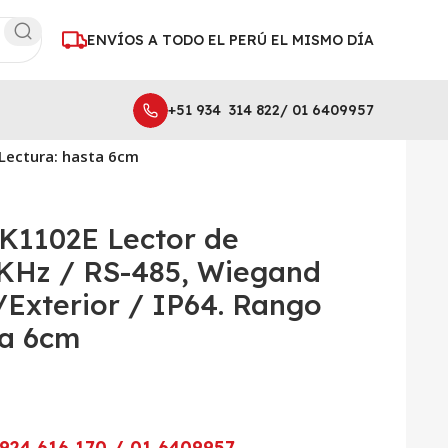
ENVÍOS A TODO EL PERÚ EL MISMO DÍA
+51 934 314 822/ 01 6409957
 Lectura: hasta 6cm
1102E Lector de
 KHz / RS-485, Wiegand
r/Exterior / IP64. Rango
ta 6cm
924 616 170 / 01 6409957