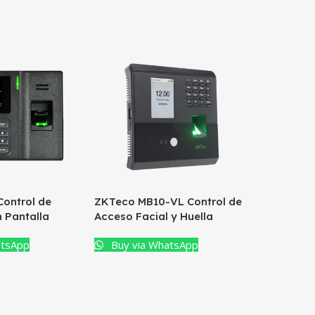
ontrol de
ZKTeco MB10-VL Control de
ZKTeco 
n Pantalla
Acceso Facial y Huella
Control d
Asistenci
atsApp
Buy via WhatsApp
Buy vi