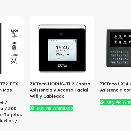
ZKTeco HORUS-TL2 Control
ZKTeco LX14 C
T321EFX
Asistencia y Acceso Facial
Asistencia co
in Moe
Wifi y Cableado
Buy via Wh
e /
Buy via WhatsApp
ia / 500
e Tarjetas
uellas /