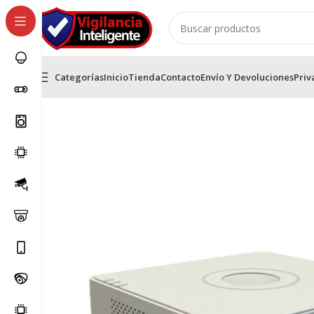
Categorías
Inicio
Tienda
Contacto
Envío Y Devoluciones
Priv
Inicio
Cámaras IP HikVision
Grabadores IP NVR Hikvis