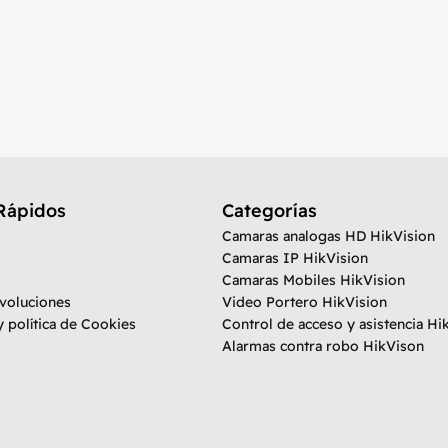
Rápidos
Categorías
Camaras analogas HD HikVision
Camaras IP HikVision
Camaras Mobiles HikVision
evoluciones
Video Portero HikVision
y política de Cookies
Control de acceso y asistencia Hi
Alarmas contra robo HikVison