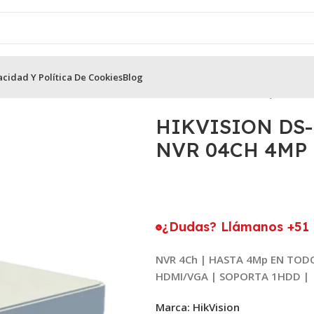
acidad Y Política De Cookies
Blog
ion
NVR Hikvision de 4 Canales
HIKVISION DS-7104NI-Q1 GRA
HIKVISION DS
NVR 04CH 4MP
¿Dudas? Llámanos +51 
NVR 4Ch |
HASTA 4Mp EN TOD
HDMI/VGA |
SOPORTA 1HDD
| 
Marca: HikVision