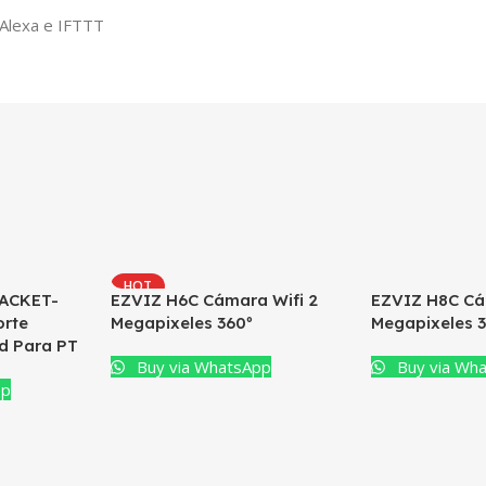
 Alexa e IFTTT
HOT
ACKET-
EZVIZ H6C Cámara Wifi 2
EZVIZ H8C Cá
rte
Megapixeles 360º
Megapixeles 
ed Para PT
Buy via WhatsApp
Buy via Wh
pp