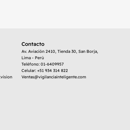
EZVIZ LC
con ilum
Buy vi
Contacto
Av. Aviación 2410, Tienda 30, San Borja,
Lima - Perú
Teléfono: 01-6409957
Celular: +51 934 314 822
kvision
Ventas@vigilanciainteligente.com