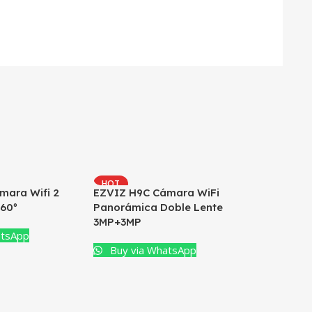
HOT
mara Wifi 2
EZVIZ H9C Cámara WiFi
360º
Panorámica Doble Lente
3MP+3MP
atsApp
Buy via WhatsApp