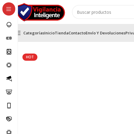
Categorías
Inicio
Tienda
Contacto
Envío Y Devoluciones
Priv
Inicio
Camaras WIFI Ezviz
EZVIZ H3C Cámara Tubo W
HOT