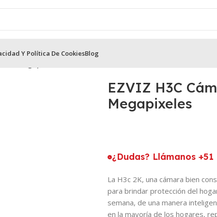
acidad Y Política De Cookies
Blog
ifi 3 Megapixeles
EZVIZ H3C Cáma
Megapixeles
¿Dudas? Llámanos +51 
La H3c 2K, una cámara bien const
para brindar protección del hogar
semana, de una manera inteligen
en la mayoría de los hogares, re