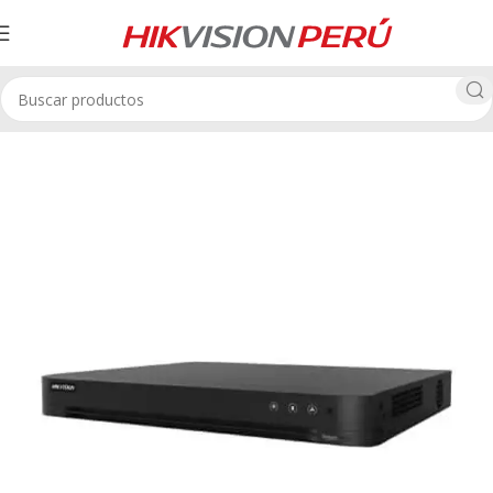
abador DVR HikVision
Video Grabadores Hikvision 32 canales