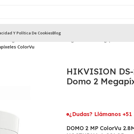
acidad Y Política De Cookies
Blog
Análogas HikVision
Cámaras Análogas Domo 2 Megapíxeles
íxeles ColorVu
HIKVISION DS-
Domo 2 Megapíx
¿Dudas? Llámanos +51 
DOMO 2 MP ColorVu 2.8