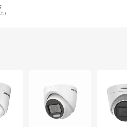
g
BS)