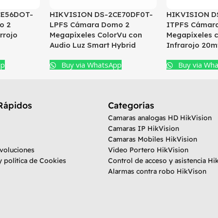
CE56DOT-
HIKVISION DS-2CE70DF0T-
HIKVISION D
o 2
LPFS Cámara Domo 2
ITPFS Cámar
rrojo
Megapíxeles ColorVu con
Megapíxeles 
Audio Luz Smart Hybrid
Infrarojo 20m
pp
Buy via WhatsApp
Buy via Wh
Rápidos
Categorías
Camaras analogas HD HikVision
Camaras IP HikVision
Camaras Mobiles HikVision
evoluciones
Video Portero HikVision
y política de Cookies
Control de acceso y asistencia Hi
Alarmas contra robo HikVison