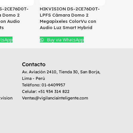
HIKVISIO
S-2CE76D0T-
HIKVISION DS-2CE76D0T-
LTS Cáma
a Domo 2
LPFS Cámara Domo 2
Megapíxe
con Audio
Megapíxeles ColorVu con
Audio Y P
ts
Audio Luz Smart Hybrid
Hybrid
atsApp
Buy via WhatsApp
Buy vi
Contacto
Av. Aviación 2410, Tienda 30, San Borja,
Lima - Perú
Teléfono: 01-6409957
Celular: +51 934 314 822
kvision
Ventas@vigilanciainteligente.com