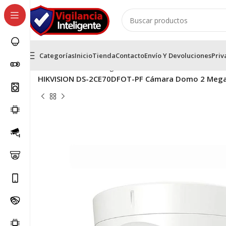
Categorías
Inicio
Tienda
Contacto
Envío Y Devoluciones
Priv
Inicio
Cámaras Análogas HD HikVision
Cámaras Domo 
HIKVISION DS-2CE70DFOT-PF Cámara Domo 2 Megap