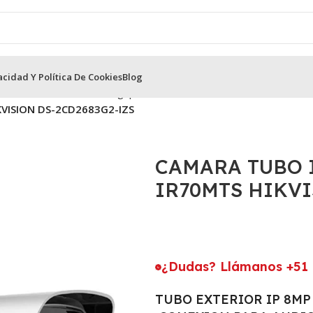
acidad Y Política De Cookies
Blog
n
Cámaras IP Tubo 8 Megapíxeles
VISION DS-2CD2683G2-IZS
CAMARA TUBO 
IR70MTS HIKVI
¿Dudas? Llámanos +51 
TUBO EXTERIOR IP 8MP 