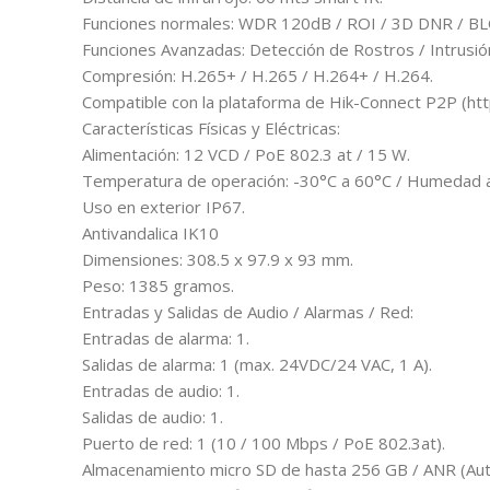
Funciones normales: WDR 120dB / ROI / 3D DNR / BL
Funciones Avanzadas: Detección de Rostros / Intrusión
Compresión: H.265+ / H.265 / H.264+ / H.264.
Compatible con la plataforma de Hik-Connect P2P (http
Características Físicas y Eléctricas:
Alimentación: 12 VCD / PoE 802.3 at / 15 W.
Temperatura de operación: -30°C a 60°C / Humedad 
Uso en exterior IP67.
Antivandalica IK10
Dimensiones: 308.5 x 97.9 x 93 mm.
Peso: 1385 gramos.
Entradas y Salidas de Audio / Alarmas / Red:
Entradas de alarma: 1.
Salidas de alarma: 1 (max. 24VDC/24 VAC, 1 A).
Entradas de audio: 1.
Salidas de audio: 1.
Puerto de red: 1 (10 / 100 Mbps / PoE 802.3at).
Almacenamiento micro SD de hasta 256 GB / ANR (Au