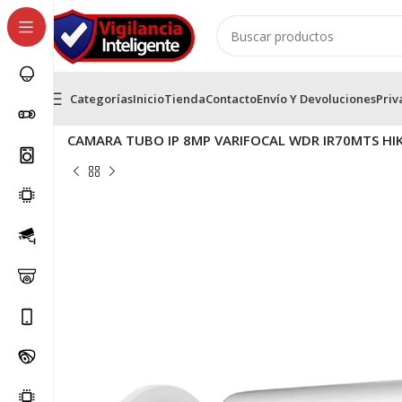
Categorías
Inicio
Tienda
Contacto
Envío Y Devoluciones
Priv
Inicio
Cámaras IP HikVision
Cámaras IP Tubo HikVisio
CAMARA TUBO IP 8MP VARIFOCAL WDR IR70MTS HIK