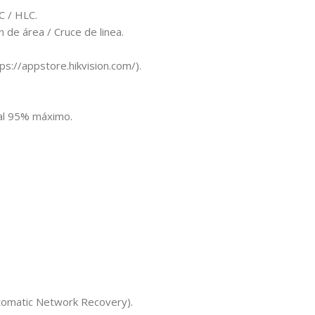
C / HLC.
 de área / Cruce de linea.
s://appstore.hikvision.com/).
al 95% máximo.
tomatic Network Recovery).