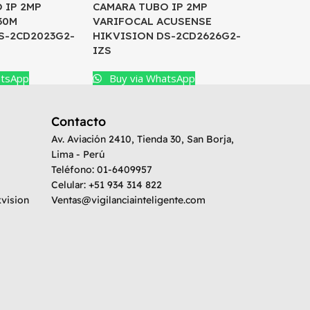
 IP 2MP
CAMARA TUBO IP 2MP
CAMARA 
30M
VARIFOCAL ACUSENSE
AUDIO I
S-2CD2023G2-
HIKVISION DS-2CD2626G2-
DS-2CD2
IZS
Buy vi
atsApp
Buy via WhatsApp
Contacto
Av. Aviación 2410, Tienda 30, San Borja,
Lima - Perú
Teléfono: 01-6409957
Celular: +51 934 314 822
kvision
Ventas@vigilanciainteligente.com