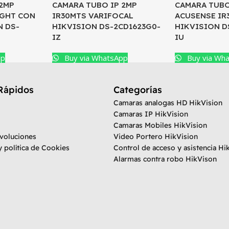
 2MP
CAMARA TUBO IP 2MP
CAMARA TUBO
IGHT CON
IR30MTS VARIFOCAL
ACUSENSE IR
N DS-
HIKVISION DS-2CD1623G0-
HIKVISION D
IZ
IU
pp
Buy via WhatsApp
Buy via Wh
Rápidos
Categorías
Camaras analogas HD HikVision
Camaras IP HikVision
Camaras Mobiles HikVision
evoluciones
Video Portero HikVision
y política de Cookies
Control de acceso y asistencia Hi
Alarmas contra robo HikVison