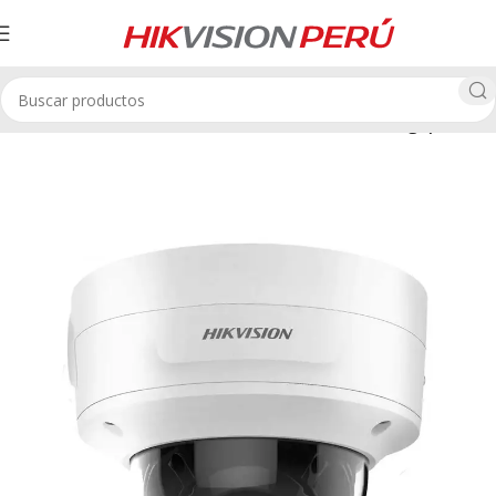
Cámaras IP Domo HikVision
Cámaras IP Domo 4 Megapíxeles