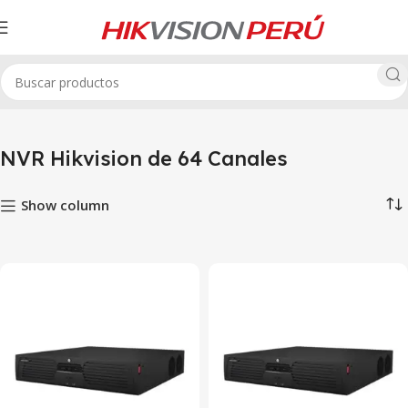
ision
Grabadores IP NVR Hikvision
NVR Hikvision de 64 Canales
NVR Hikvision de 64 Canales
Show column