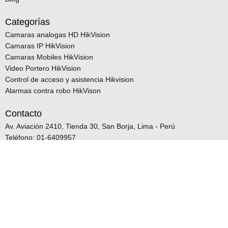
Categorías
Camaras analogas HD HikVision
Camaras IP HikVision
Camaras Mobiles HikVision
Video Portero HikVision
Control de acceso y asistencia Hikvision
Alarmas contra robo HikVison
Contacto
Av. Aviación 2410, Tienda 30, San Borja, Lima - Perú
Teléfono: 01-6409957
Celular: +51 934 314 822
Ventas@vigilanciainteligente.com
© 2023 VIGILANCIA
INTELIGENTE - Envíos a
todo el Perú el mismo dia