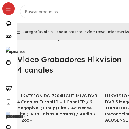
Categorías
Inicio
Tienda
Contacto
Envío Y Devoluciones
Priv
Inicio
Cámaras Análogas HD HikVision
Video Grabador D
Video Grabadores Hikvision
4 canales
HIKVISION DS-7204HGHI-M1/S DVR
HIKVISION
4 Canales TurboHD + 1 Canal IP / 2
DVR 5 Mega
Megapixel (1080p) Lite / Acusense
TURBOHD +
Lite (Evita Falsas Alarmas) / Audio /
Reconocimi
H.265+
ACUSENSE 