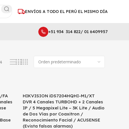
ENVÍOS A TODO EL PERÚ EL MISMO DÍA
+51 934 314 822/ 01 6409957
Mostrando los 4 resultados
4
/FA
HIKVISION iDS7204HQHI-M1/XT
anales
DVR 4 Canales TURBOHD + 2 Canales
nse
IP / 5 Megapixel Lite – 3K Lite / Audio
de Dos Vías por Coaxitron /
(Base
Reconocimiento Facial / ACUSENSE
(Evista falsas alarmas)