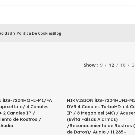
acidad Y Política De Cookies
Blog
VR HikVision
Video Grabadores Hikvision 4 canales
Show
9
12
18
2
 iDS-7204HQHI-M1/FA
HIKVISION iDS-7204HUHI-M1
pixel Lite/ 4 Canales
DVR 4 Canales TurboHD + 4 C
 2 Canales IP /
IP / 8 Megapixel (4K) / Acuse
ento de Rostros /
(Evita Falsas Alarmas)
Audio
/Reconocimiento de Rostros 
de Datos)/ Audio / H.265+